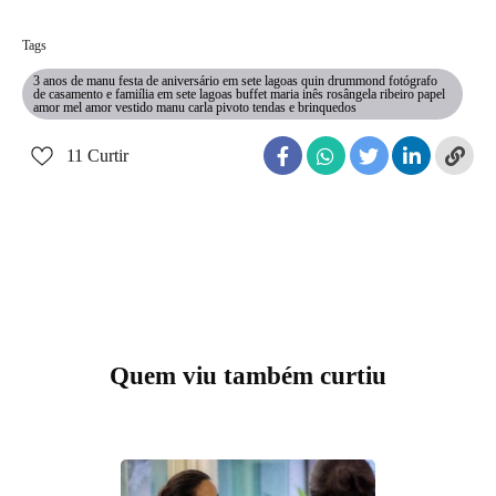
Tags
3 anos de manu festa de aniversário em sete lagoas quin drummond fotógrafo
de casamento e famiília em sete lagoas buffet maria inês rosângela ribeiro papel
amor mel amor vestido manu carla pivoto tendas e brinquedos
11
Curtir
Quem viu também curtiu