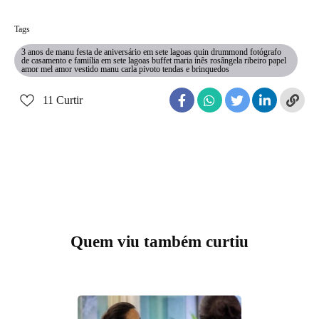
Tags
3 anos de manu festa de aniversário em sete lagoas quin drummond fotógrafo
de casamento e famiília em sete lagoas buffet maria inês rosângela ribeiro papel
amor mel amor vestido manu carla pivoto tendas e brinquedos
11
Curtir
Quem viu também curtiu