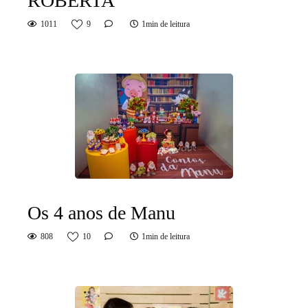
ROBERTA
1011
9
1min de leitura
Os 4 anos de Manu
808
10
1min de leitura