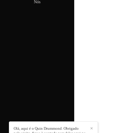
Nós
Olá, aqui é o Quin Drummond. Obrigado
✕