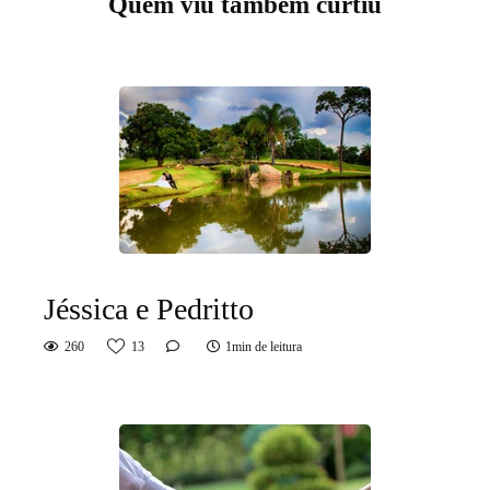
Quem viu também curtiu
Jéssica e Pedritto
260
13
1min de leitura