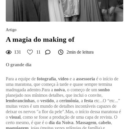
Artigo
A magia do making of
131
11
2min de leitura
O grande dia
Para a equipe de
fotografia
,
vídeo
e a
assessoria
é o início de
uma maratona, que começa à tarde e quase sempre termina
madrugada adentro.Para a
noiva
, o começo de um
sonho
planejado nos mínimos detalhes, que inclui o convite,
lembrancinhas
, o
vestido
, a
cerimônia
, a
festa
etc...O “etc...”
muitas vezes é um mundo de detalhes incontáveis capazes de
deixar os nervos "a flor da pele".Mas, o início dessa maratona é
o
visual
, como se fosse a produção de uma capa de revista. O
certo mesmo, é que é o
dia da Noiva
.
Massagem
,
cabelo
,
maquiagem
, joias (muitas vezes relíquias de família) e,