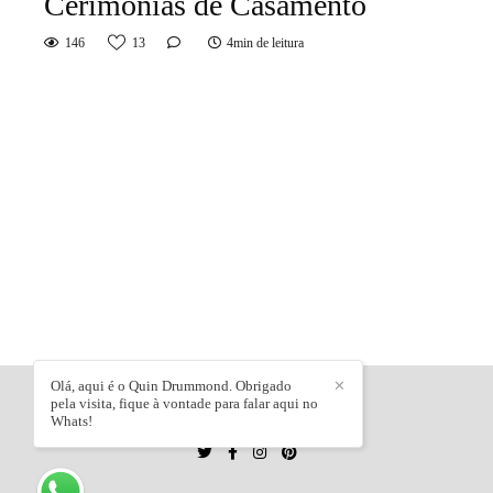
Cerimônias de Casamento
146
13
4min de leitura
Olá, aqui é o Quin Drummond. Obrigado
✕
pela visita, fique à vontade para falar aqui no
QUIN DRUMMOND
/
CONTATO
Whats!