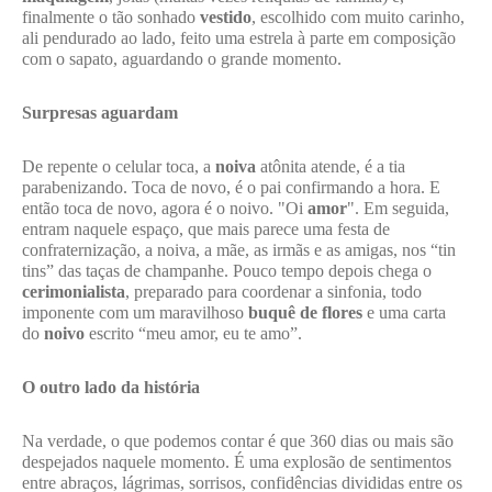
finalmente o tão sonhado
vestido
, escolhido com muito carinho,
ali pendurado ao lado, feito uma estrela à parte em composição
com o sapato, aguardando o grande momento.
Surpresas aguardam
De repente o celular toca, a
noiva
atônita atende, é a tia
parabenizando. Toca de novo, é o pai confirmando a hora. E
então toca de novo, agora é o noivo. "Oi
amor
". Em seguida,
entram naquele espaço, que mais parece uma festa de
confraternização, a noiva, a mãe, as irmãs e as amigas, nos “tin
tins” das taças de champanhe. Pouco tempo depois chega o
cerimonialista
, preparado para coordenar a sinfonia, todo
imponente com um maravilhoso
buquê de flores
e uma carta
do
noivo
escrito “meu amor, eu te amo”.
O outro lado da história
Na verdade, o que podemos contar é que 360 dias ou mais são
despejados naquele momento. É uma explosão de sentimentos
entre abraços, lágrimas, sorrisos, confidências divididas entre os