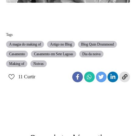
Tags
A magia do making of
Artigo no Blog
Blog Quin Drummond
Casamento
Casamento em Sete Lagoas
Dia da noiva
Making of
Noivas
11
Curtir